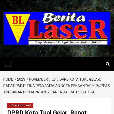
Skip
to
content
Primary
Menu
HOME
2023
NOVEMBER
26
DPRD KOTA TUAL GELAR,
RAPAT PARIPURNA PENYAMPAIAN NOTA PENGANTAR KUA/PPAS
ANGGARAN PENDAPATAN BELANJA DAERAH KOTA TUAL
Uncategorized
DPRD Kota Tual Gelar, Rapat