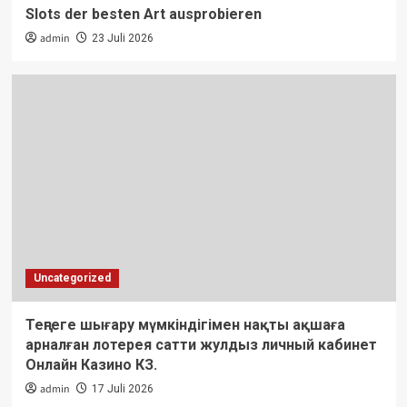
Slots der besten Art ausprobieren
admin
23 Juli 2026
Uncategorized
Теңгеге шығару мүмкіндігімен нақты ақшаға
арналған лотерея сатти жулдыз личный кабинет
Онлайн Казино КЗ.
admin
17 Juli 2026