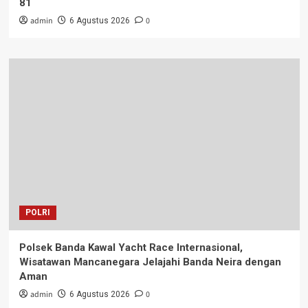
81
admin
0
6 Agustus 2026
POLRI
Polsek Banda Kawal Yacht Race Internasional,
Wisatawan Mancanegara Jelajahi Banda Neira dengan
Aman
admin
0
6 Agustus 2026