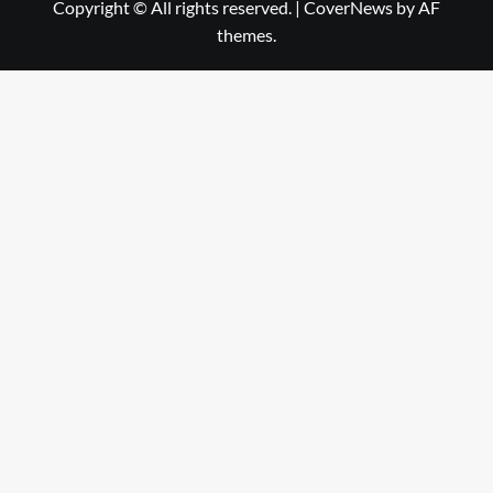
Copyright © All rights reserved.
|
CoverNews
by AF
themes.