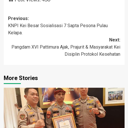
Post
Previous:
KNPI Kei Besar Sosialisasi 7 Sapta Pesona Pulau
navigation
Kelapa.
Next:
Pangdam XVI Pattimura Ajak, Prajurit & Masyarakat Kei
Disiplin Protokol Kesehatan
More Stories