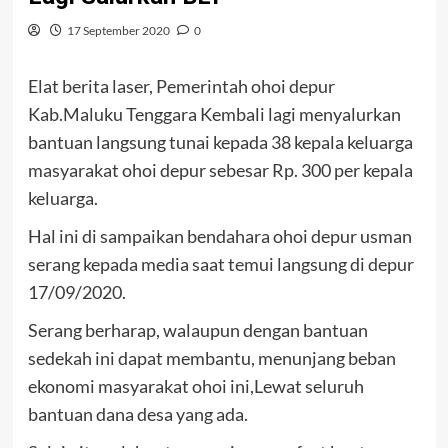
17 September 2020
0
Elat berita laser, Pemerintah ohoi depur
Kab.Maluku Tenggara Kembali lagi menyalurkan
bantuan langsung tunai kepada 38 kepala keluarga
masyarakat ohoi depur sebesar Rp. 300 per kepala
keluarga.
Hal ini di sampaikan bendahara ohoi depur usman
serang kepada media saat temui langsung di depur
17/09/2020.
Serang berharap, walaupun dengan bantuan
sedekah ini dapat membantu, menunjang beban
ekonomi masyarakat ohoi ini,Lewat seluruh
bantuan dana desa yang ada.