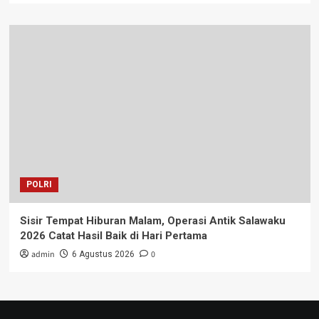
POLRI
Sisir Tempat Hiburan Malam, Operasi Antik Salawaku
2026 Catat Hasil Baik di Hari Pertama
admin
0
6 Agustus 2026