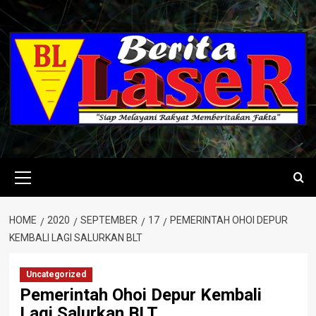
Skip
to
content
Primary
Menu
HOME
2020
SEPTEMBER
17
PEMERINTAH OHOI DEPUR
KEMBALI LAGI SALURKAN BLT
Uncategorized
Pemerintah Ohoi Depur Kembali
Lagi Salurkan BLT