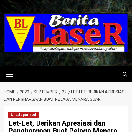
Skip
to
content
Primary
Menu
HOME
2020
SEPTEMBER
22
LET-LET, BERIKAN APRESIASI
DAN PENGHARGAAN BUAT PEJAGA MENARA SUAR
Uncategorized
Let-Let, Berikan Apresiasi dan
Penghargaan Buat Pejaga Menara