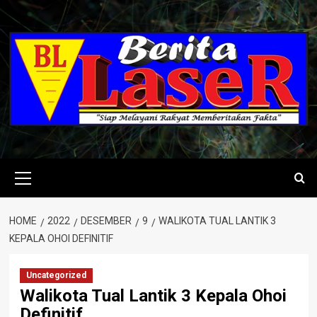
Skip
to
content
Primary
Menu
HOME
2022
DESEMBER
9
WALIKOTA TUAL LANTIK 3
KEPALA OHOI DEFINITIF
Uncategorized
Walikota Tual Lantik 3 Kepala Ohoi
Definitif