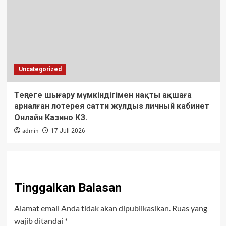
Uncategorized
Теңгеге шығару мүмкіндігімен нақты ақшаға
арналған лотерея сатти жулдыз личный кабинет
Онлайн Казино КЗ.
admin
17 Juli 2026
Tinggalkan Balasan
Alamat email Anda tidak akan dipublikasikan.
Ruas yang
wajib ditandai
*